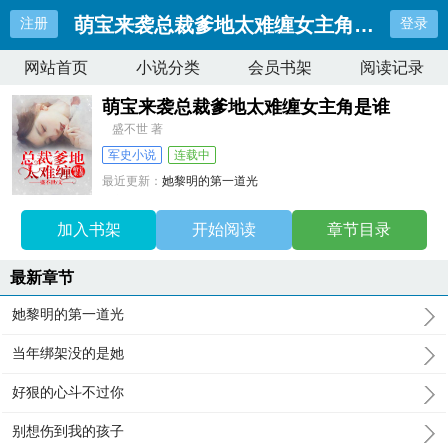
萌宝来袭总裁爹地太难缠女主角是谁
注册
登录
网站首页
小说分类
会员书架
阅读记录
萌宝来袭总裁爹地太难缠女主角是谁
盛不世 著
军史小说
连载中
最近更新：
她黎明的第一道光
更新时间：
2024-05-07 16:42:03
加入书架
开始阅读
章节目录
最新章节
她黎明的第一道光
当年绑架没的是她
好狠的心斗不过你
别想伤到我的孩子