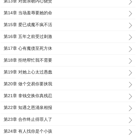
第13章 对面亲吻内心烧焚
第14章 当场羞辱要她的命
第15章 爱已成魔不疯不活
第16章 五年之前受过刺激
第17章 心有魔债至死方休
第18章 拒绝帮忙我不需要
第19章 对她上心太过愚蠢
第20章 做个交易你要挟我
第21章 拿钱交换你真残忍
第22章 知遇之恩涌泉相报
第23章 合作终止得罪人了
第24章 有人找你是个小孩