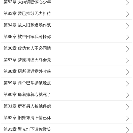
第82章 大雨劈睫惊心少年
第83章 爱已摧毁无力担待
第84章 故人旧梦逢场作戏
第85章 被带回家我可怜你
第86章 虚伪女人不必同情
第87章 梦魇纠缠天终会亮
第88章 厕所偶遇意外收获
第89章 两个巴掌撕破脸皮
第90章 痛着痛着心就死了
第91章 所有男人被她俘虏
第92章 旧账难清旧情已休
第93章 聚光灯下请你微笑